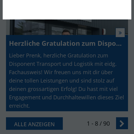
Herzliche Gratulation zum Disponent Transport und Logistik mit eidg. Fachausweis
Lieber Prenk, herzliche Gratulation zum
Disponent Transport und Logistik mit eidg.
Fachausweis! Wir freuen uns mit dir über
deine tollen Leistungen und sind stolz auf
deinen grossartigen Erfolg! Du hast mit viel
Engagement und Durchhaltewillen dieses Ziel
erreicht.
1 - 8 / 90
ALLE ANZEIGEN