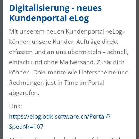
Digitalisierung - neues
Unser Mitarbeiter Jacek Rogowski hat
Kundenportal eLog
erfolgreich die Anhängerprüfung Kat. C/E
bestanden. Herzliche Gratulation! Wir
Mit unserem neuen Kundenportal «eLog»
wünschen ihm weiterhin gute und unfallfreie
können unsere Kunden Aufträge direkt
Fahrt.
erfassen und an uns übermitteln – schnell,
einfach und ohne Mailversand. Zusätzlich
können Dokumente wie Lieferscheine und
Rechnungen just in Time im Portal
abgerufen.
Link:
https://elog.bdk-software.ch/Portal/?
SpedNr=107