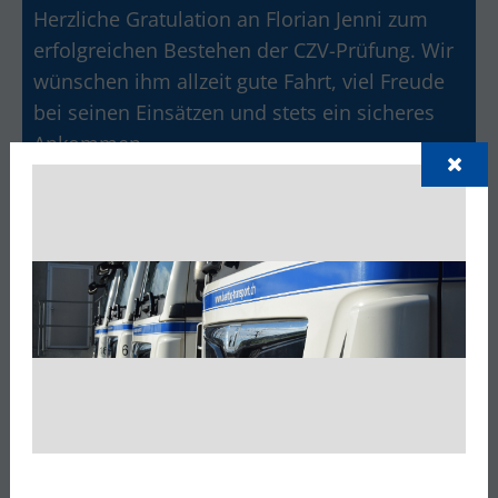
Herzliche Gratulation an Florian Jenni zum
erfolgreichen Bestehen der CZV-Prüfung. Wir
wünschen ihm allzeit gute Fahrt, viel Freude
bei seinen Einsätzen und stets ein sicheres
Ankommen.
Gratulation zur Prüfung Kat. C/E