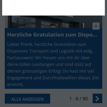
Herzliche Gratulation zum Disponent Transport und Logistik mit eidg. Fachausweis
Lieber Prenk, herzliche Gratulation zum
Disponent Transport und Logistik mit eidg.
Fachausweis! Wir freuen uns mit dir über
deine tollen Leistungen und sind stolz auf
deinen grossartigen Erfolg! Du hast mit viel
Engagement und Durchhaltewillen dieses Ziel
erreicht.
1 - 8 / 90
ALLE ANZEIGEN