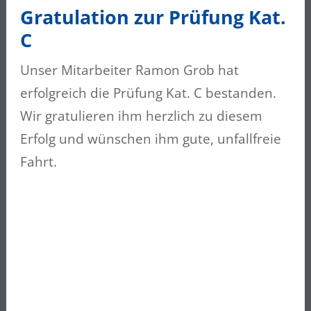
Gratulation zur Prüfung Kat.
Unser Mitarbeiter Jacek Rogowski hat
C
erfolgreich die Anhängerprüfung Kat. C/E
bestanden. Herzliche Gratulation! Wir
Unser Mitarbeiter Ramon Grob hat
wünschen ihm weiterhin gute und unfallfreie
erfolgreich die Prüfung Kat. C bestanden.
Fahrt.
Wir gratulieren ihm herzlich zu diesem
Erfolg und wünschen ihm gute, unfallfreie
Fahrt.