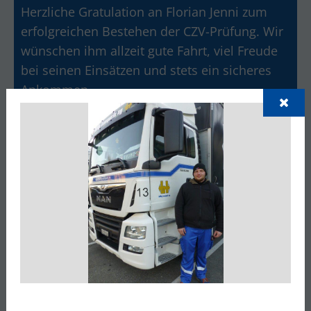
Herzliche Gratulation an Florian Jenni zum
erfolgreichen Bestehen der CZV-Prüfung. Wir
wünschen ihm allzeit gute Fahrt, viel Freude
bei seinen Einsätzen und stets ein sicheres
Ankommen.
Gratulation zur Prüfung Kat. C/E