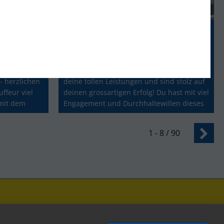
Herzliche Gratulation zum Disponent Transport und Logistik mit eidg. Fachausweis
nnte im Juni
Lieber Prenk, herzliche Gratulation zum
en wir mit
Disponent Transport und Logistik mit eidg.
 Metallbau
Fachausweis! Wir freuen uns mit dir über
 herzlichen
deine tollen Leistungen und sind stolz auf
ffeur viel
deinen grossartigen Erfolg! Du hast mit viel
 mit dem
Engagement und Durchhaltewillen dieses
Ziel erreicht.
1 - 8 / 90
Sie werden begeistert sein!