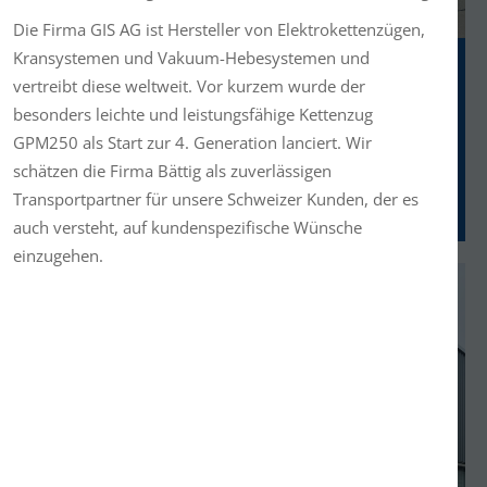
Die Firma GIS AG ist Hersteller von Elektrokettenzügen,
Kransystemen und Vakuum-Hebesystemen und
fung
Gratulation zur Prüfung Kat. C
vertreibt diese weltweit. Vor kurzem wurde der
vljevic hat
Unser Mitarbeiter Florian Jenni hat
besonders leichte und leistungsfähige Kettenzug
bestanden-
erfolgreich die Lastwagenprüfung Kat. C
GPM250 als Start zur 4. Generation lanciert. Wir
 wünschen
bestanden - herzliche Gratulation! Wir
schätzen die Firma Bättig als zuverlässigen
ie eine gute
wünschen ihm viel Freude unterwegs und
natürlich gute, unfallfreie Fahrt.
Transportpartner für unsere Schweizer Kunden, der es
auch versteht, auf kundenspezifische Wünsche
einzugehen.