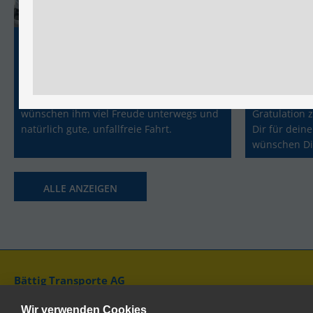
Gratulation zur Prüfung Kat. C
Unser Mitarbeiter Sasa Radosavljevic hat
Unser Lernen
erfolgreich die Lastwagenprüfung Kat. C
erfolgreich 
bestanden - herzliche Gratulation! Wir
abgeschlossen
wünschen ihm viel Freude unterwegs und
Gratulation 
natürlich gute, unfallfreie Fahrt.
Dir für dein
wünschen Di
Lebensweg al
ALLE ANZEIGEN
Bättig Transporte AG
CH-6217 Kottwil - Tel. +41 41 984 00 00 - Fax +41 41 984 00 
Wir verwenden Cookies