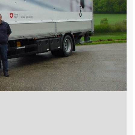
n zur Prüfung Kat. C/E
Gratulation zur CZV Prü
eiter Jacek Rogowski hat
Unser Mitarbeiter Sasa Radosa
die Anhängerprüfung Kat. C/E
die CZV- Prüfung erfolgreich 
erzliche Gratulation! Wir
Herzlichen Glückwunsch! Wir
m weiterhin gute und
ihm viel Freude unterwegs sow
ahrt.
und unfallfreie Fahrt.