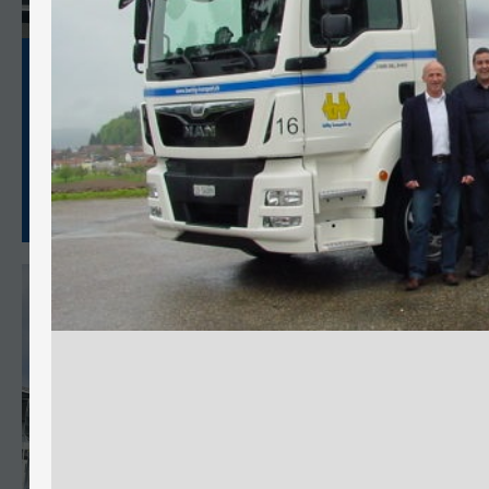
Gratulation CZV Prüfung
Gratulatio
Herzliche Gratulation an Florian Jenni zum
Unser Mitarb
erfolgreichen Bestehen der CZV-Prüfung.
erfolgreich 
Wir wünschen ihm allzeit gute Fahrt, viel
bestanden. H
Freude bei seinen Einsätzen und stets ein
wünschen ih
sicheres Ankommen.
unfallfreie F