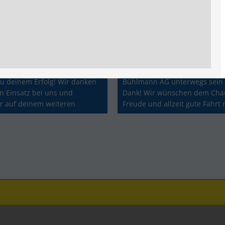
Erfolgreicher Lehrabschluss zum Kaufmann EFZ
Neues Fahrzeug
der Ylli Mehmeti hat
Unser Fahrzeug Nummer 14 ko
die Lehre zum Kaufmann EFZ
2025 ersetzt werden. Neu dürf
. Lieber Ylli, herzliche
einer Blache unseres Kunden
zu deinem Erfolg! Wir danken
Bühlmann AG unterwegs sein -
en Einsatz bei uns und
Dank! Wir wünschen dem Chau
r auf deinem weiteren
Freude und allzeit gute Fahrt
les Gute.
neuen Fahrzeug.
08 -
dispo@baettig-transport.ch