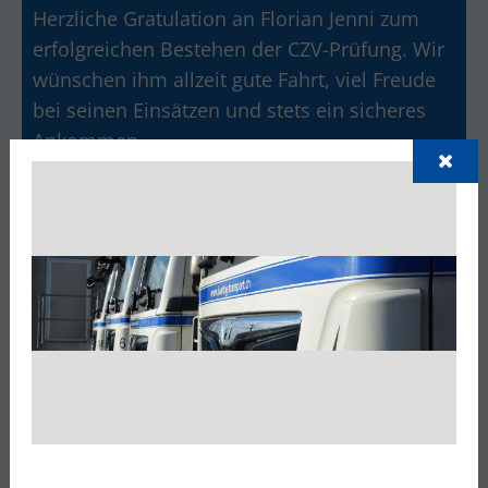
Herzliche Gratulation an Florian Jenni zum
erfolgreichen Bestehen der CZV-Prüfung. Wir
wünschen ihm allzeit gute Fahrt, viel Freude
bei seinen Einsätzen und stets ein sicheres
Ankommen.
Gratulation zur Prüfung Kat. C/E