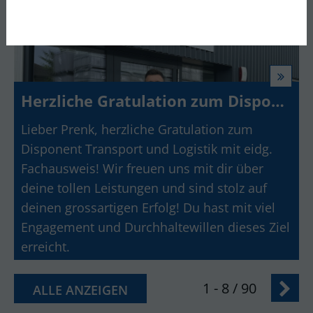
Herzliche Gratulation zum Disponent Transport und Logistik mit eidg. Fachausweis
Lieber Prenk, herzliche Gratulation zum
Disponent Transport und Logistik mit eidg.
Fachausweis! Wir freuen uns mit dir über
deine tollen Leistungen und sind stolz auf
deinen grossartigen Erfolg! Du hast mit viel
Engagement und Durchhaltewillen dieses Ziel
erreicht.
1 - 8 / 90
ALLE ANZEIGEN