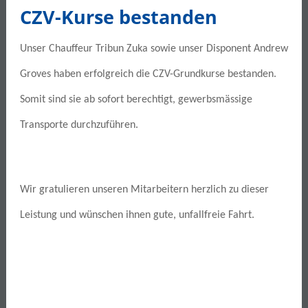
CZV-Kurse bestanden
Unser Mitarbeiter Jacek Rogowski hat
erfolgreich die Anhängerprüfung Kat. C/E
Unser Chauffeur Tribun Zuka sowie unser Disponent Andrew
bestanden. Herzliche Gratulation! Wir
Groves haben erfolgreich die CZV-Grundkurse bestanden.
wünschen ihm weiterhin gute und unfallfreie
Fahrt.
Somit sind sie ab sofort berechtigt, gewerbsmässige
Transporte durchzuführen.
Wir gratulieren unseren Mitarbeitern herzlich zu dieser
Leistung und wünschen ihnen gute, unfallfreie Fahrt.