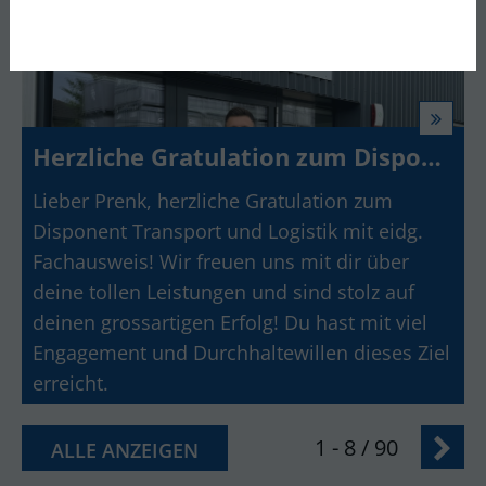
Herzliche Gratulation zum Disponent Transport und Logistik mit eidg. Fachausweis
Lieber Prenk, herzliche Gratulation zum
Disponent Transport und Logistik mit eidg.
Fachausweis! Wir freuen uns mit dir über
deine tollen Leistungen und sind stolz auf
deinen grossartigen Erfolg! Du hast mit viel
Engagement und Durchhaltewillen dieses Ziel
erreicht.
1 - 8 / 90
ALLE ANZEIGEN