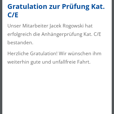
Gratulation zur Prüfung Kat.
Unser Mitarbeiter Jacek Rogowski hat
C/E
erfolgreich die Anhängerprüfung Kat. C/E
bestanden. Herzliche Gratulation! Wir
Unser Mitarbeiter Jacek Rogowski hat
wünschen ihm weiterhin gute und unfallfreie
erfolgreich die Anhängerprüfung Kat. C/E
Fahrt.
bestanden.
Herzliche Gratulation! Wir wünschen ihm
weiterhin gute und unfallfreie Fahrt.