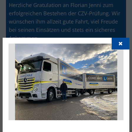
Herzliche Gratulation an Florian Jenni zum
erfolgreichen Bestehen der CZV-Prüfung. Wir
wünschen ihm allzeit gute Fahrt, viel Freude
bei seinen Einsätzen und stets ein sicheres
Ankommen.
Gratulation zur Prüfung Kat. C/E